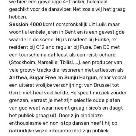
we hier: een geweldige 4-tracker, helemaal
geschikt voor de dansvloer. Net zoals wij het graag
hebben.
Session 4000
komt oorspronkelijk uit Luik, maar
woont al enkele jaren in Gent en is een gevestigde
waarde in de scene. Hij is resident bij Funke, ex
resident bij C12 and regular bij Fuse. Een DJ met
een tourschema dat leest als een reisbrochure
(Stockholm, Marseille, Tbilisi, …), een producer van
vele groovy tracks die resoneren met artiesten als
Anthea
,
Sugar Free
en
Sunju Hargun
, maar vooral
een uiterst vrolijke verschijning: van Brussel tot
Gent, met heel veel liefde. Hij speelt muziek zonder
grenzen, verrast je met zijn selectie oude platen
van god weet waar, neemt graag risico's en daagt
het publiek graag uit. Door zijn eindeloze
enthousiasme en non-stop dansen heeft hij op
natuurlijke wijze interactie met zijn publiek.