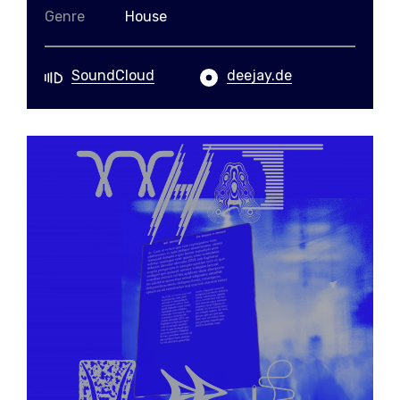
Genre
House
SoundCloud
deejay.de