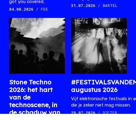
got you covered.
31.07.2026
/ BARTEL
04.08.2026
/ FEE
Stone Techno
#FESTIVALSVANDE
2026: het hart
augustus 2026
van de
Vijf elektronische festivals in
technoscene, in
die je zeker niet mag missen.
de schaduw van
29.07.2026
/ DIETER
de kolenmijn
Een verslag van drie dagen
op het UNESCO-