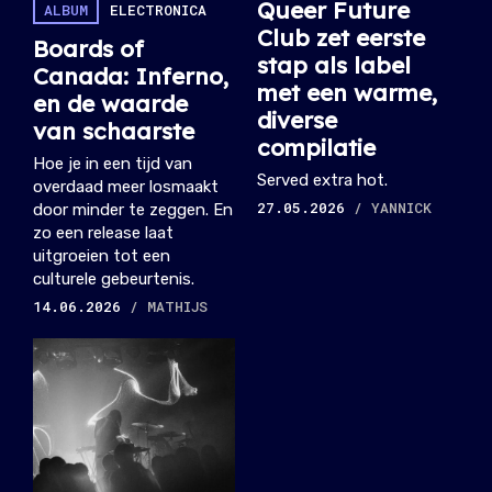
Queer Future
ALBUM
ELECTRONICA
Club zet eerste
Boards of
stap als label
Canada: Inferno,
met een warme,
en de waarde
diverse
van schaarste
compilatie
Hoe je in een tijd van
Served extra hot.
overdaad meer losmaakt
27.05.2026
/ YANNICK
door minder te zeggen. En
zo een release laat
uitgroeien tot een
culturele gebeurtenis.
14.06.2026
/ MATHIJS