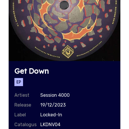
Get Down
EP
Artiest
Session 4000
Release
19/12/2023
Label
Locked-In
Catalogus
LKDNV04