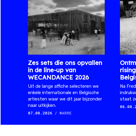
Zes sets die ons opvallen
Ontmo
in de line-up van
risin
WECANDANCE 2026
Belgi
Uit de lange affiche selecteren we
Na Fred
enkele internationale en Belgische
indrukw
artiesten waar we dit jaar bijzonder
staat z
naar uitkijken.
06.08.
07.08.2026
/ WARRE