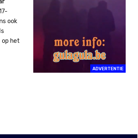
ar
17-
ns ook
ds
 op het
ADVERTENTIE