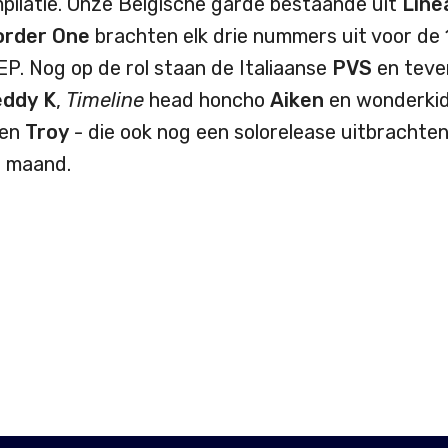
ompilatie. Onze Belgische garde bestaande uit
Line
order
One
brachten elk drie nummers uit voor de 
EP. Nog op de rol staan de Italiaanse
PVS
en teve
eddy
K
,
Timeline
head honcho
Aiken
en wonderki
en
Troy
- die ook nog een solorelease uitbrachten
n maand.