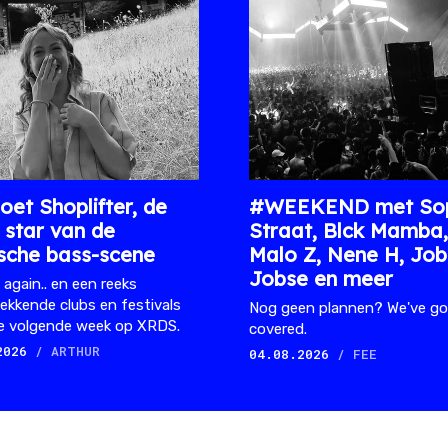
et Shoplifter, de
#WEEKEND met Sop
g star van de
Straat, Blck Mamba,
sche bass-scene
Malo Z, Nene H, Job
Jobse en meer
 again.. en een reeks
ekkende clubs en festivals
Nog geen plannen? We've go
e volgende week op XRDS.
covered.
2026
/ ARTHUR
04.08.2026
/ FEE