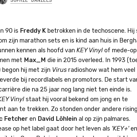
en 90 is
Freddy K
betrokken in de techoscene. Hij
m zijn marathon sets en is kind aan huis in Bergh
unnen kennen als hoofd van
KEY Vinyl
of mede-opr
men met
Max_M
die in 2015 overleed. In 1993 (to
 begon hij met zijn
Virus
radioshow wat hem veel
everde bij recordlabels en promotors. De start van
carrière die na 25 jaar nog lang niet ten einde is.
KEY Vinyl
staat hij vooral bekend om jong en te
nt aan te trekken. Zo stonden onder andere risin
ic Fetcher
en
David
Löhlein
al op zijn palmares.
ease op het label gaat door het leven als
'KEY+'
en