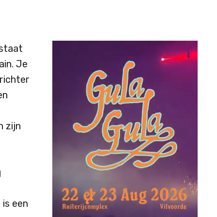
 staat
ain. Je
ichter
en
 zijn
g
 is een