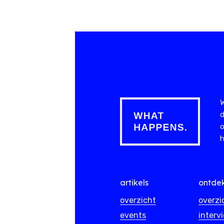
W
d
o
h
artikels
ontde
overzicht
overzi
events
interv