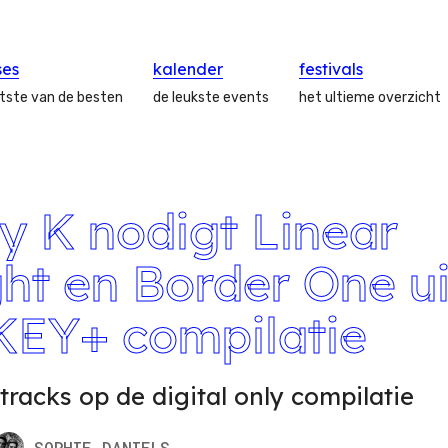
ses
kalender
festivals
atste van de besten
de leukste events
het ultieme overzicht
y K nodigt Linear
ght en Border One ui
KEY+ compilatie
 tracks op de digital only compilatie
SOPHIE
DANIELS