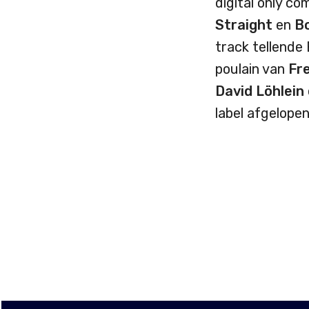
digital only c
Straight
en
B
track tellende 
poulain van
Fr
David
Löhlein
label afgelope