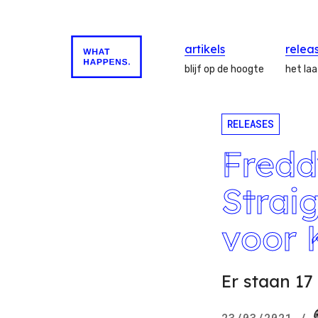
artikels
relea
blijf op de hoogte
het la
RELEASES
Fredd
Strai
voor 
Er staan 17
23/03/2021
/