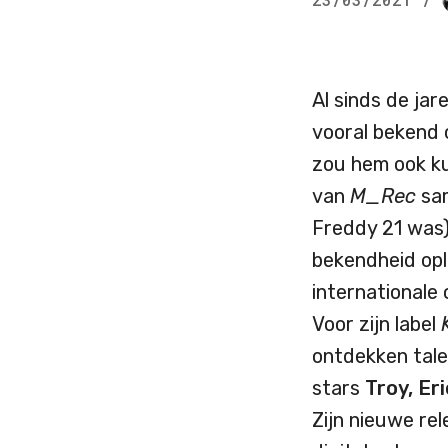
Al sinds de jar
vooral bekend o
zou hem ook k
van
M_Rec
sa
Freddy 21 was)
bekendheid opl
internationale 
Voor zijn label
ontdekken tale
stars
Troy, Er
Zijn nieuwe rel