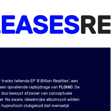
SES
RELE
 tracks tellende EP
'8 Billion Realities'
, een
 een opvallende rapbijdrage van
FLOHIO
. De
et duo bewust afzwoer van conceptuele
er. Na zware, ideeënrijke albumcycli wilden
, hypnotisch clubgeluid dat menselijk