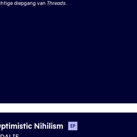
chtige diepgang van
Threads
.
ptimistic Nihilism
EP
DALIE