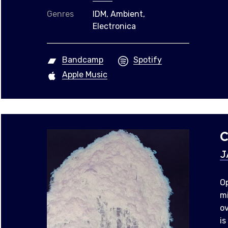
Genres
IDM, Ambient,
Electronica
Bandcamp
Spotify
Apple Music
C
J
O
mi
ov
is