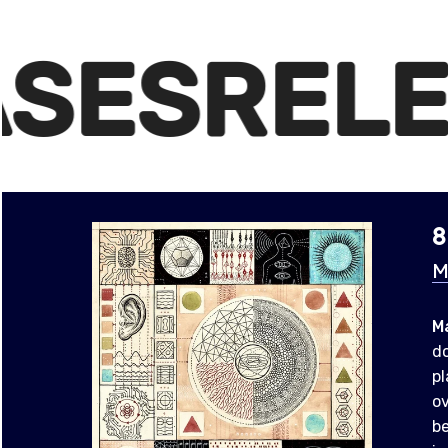
S
RELEAS
8
M
M
do
p
ov
be