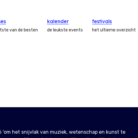
ses
kalender
festivals
atste van de besten
de leukste events
het ultieme overzicht
6 'om het snijvlak van muziek, wetenschap en kunst te