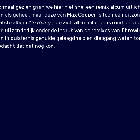
rmaal gezien gaan we hier niet snel een remix album uitlic
jn als geheel, maar deze van
Max Cooper
is toch een uitzo
aatste album
'On Being'
, die zich allemaal ergens rond de dr
jn uitzonderlijk onder de indruk van de remixes van
Throwi
n in duisternis gehulde gelaagdheid en diepgang weten to
dacht dat dat nog kon.