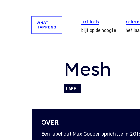
artikels
relea
blijf op de hoogte
het la
Mesh
LABEL
OVER
Een label dat Max Cooper oprichtte in 201