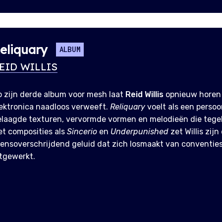
eliquary
ALBUM
EID WILLIS
 zijn derde album voor mesh laat
Reid Willis
opnieuw horen 
ektronica naadloos verweeft.
Reliquary
voelt als een persoon
elaagde texturen, vervormde vormen en melodieën die tege
t composities als
Sincerio
en
Underpunished
zet Willis zijn
ensoverschrijdend geluid dat zich losmaakt van conventies 
tgewerkt.