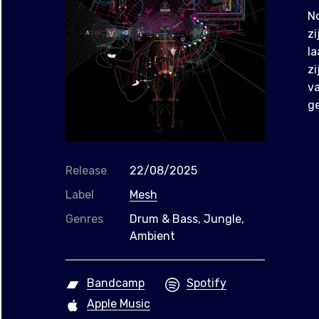
No
zi
l
zi
va
ge
Release
22/08/2025
Label
Mesh
Genres
Drum & Bass, Jungle,
Ambient
Bandcamp
Spotify
Apple Music