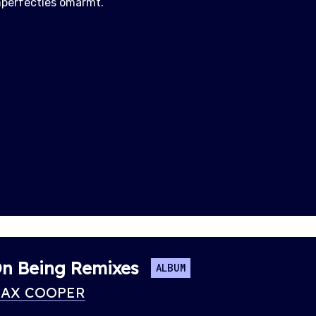
mperfecties omarmt.
n Being Remixes
ALBUM
AX COOPER