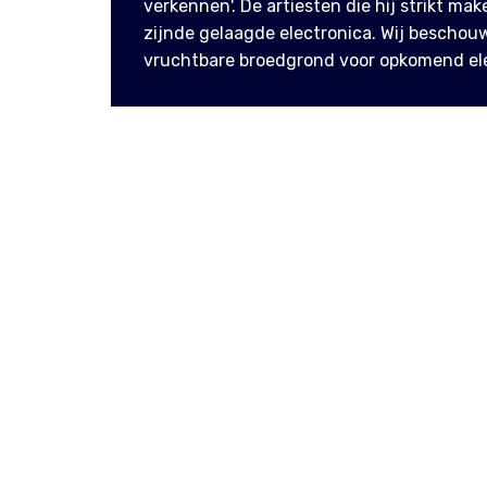
verkennen'. De artiesten die hij strikt mak
zijnde gelaagde electronica. Wij beschouw
vruchtbare broedgrond voor opkomend ele