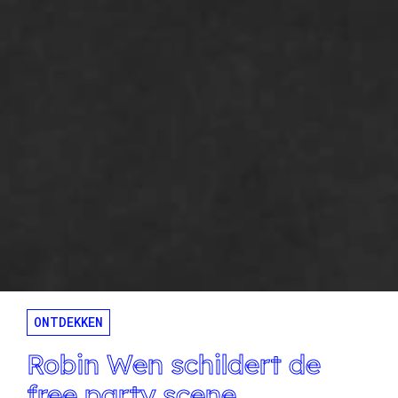
ONTDEKKEN
Robin Wen schildert de
free party scene