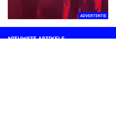
ADVERTENTIE
NIEUWSTE ARTIKELS
Zes sets die ons
Ontmoet
opvallen in de
Shoplifter, de