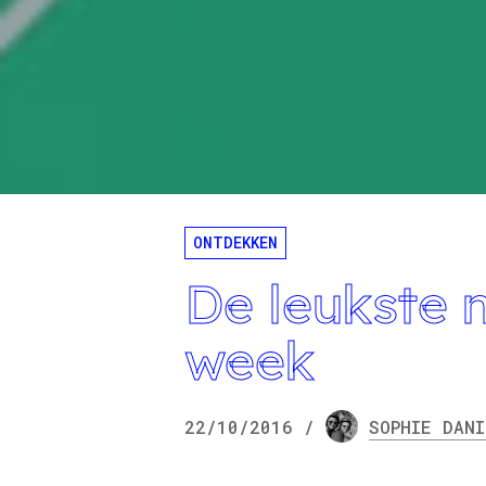
ONTDEKKEN
De leukste 
week
22/10/2016
/
SOPHIE
DANI