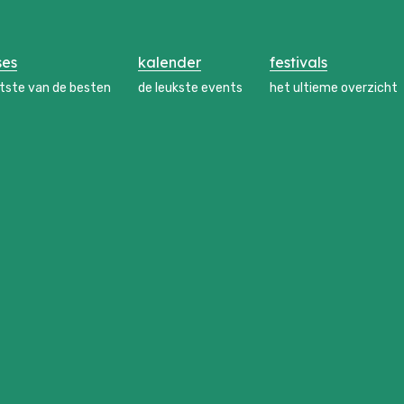
ses
kalender
festivals
atste van de besten
de leukste events
het ultieme overzicht