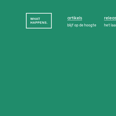
artikels
relea
blijf op de hoogte
het la