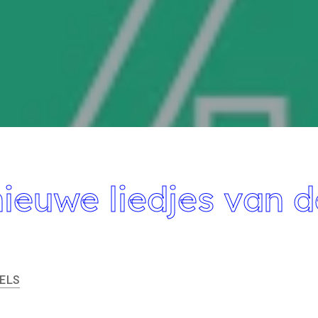
nieuwe liedjes van 
ELS