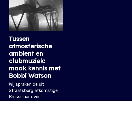
Tussen
atmosferische
ambient en
clubmuziek:
maak kennis met
Bobbi Watson
Wij spraken de uit
Straatsburg afkomstige
Brusselaar over
improvisatie, field
recordings en haar vele
projecten.
20.05.2026
/ DIETER,
PIETER-JAN