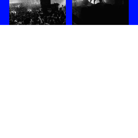
#WEEKEND met
La Nature 2026:
Sophie Straat,
de geheimen van
Blck Mamba,
het bos ontrafeld
Malo Z, Nene H,
Ik ga in gesprek met
Job Jobse en
Ghazaleh Mirahmadian om
meer
te achterhalen hoe het
festival artistiek wordt
Nog geen plannen? We've
vormgegeven.
got you covered.
31.07.2026
/ BARTEL
04.08.2026
/ FEE