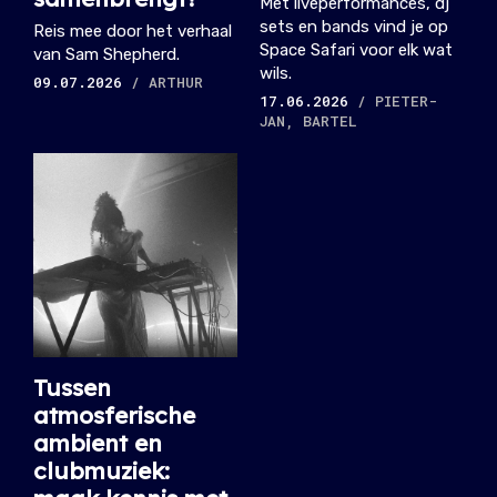
Met liveperformances, dj
sets en bands vind je op
Reis mee door het verhaal
Space Safari voor elk wat
van Sam Shepherd.
wils.
09.07.2026
/ ARTHUR
17.06.2026
/ PIETER-
JAN, BARTEL
Tussen
atmosferische
ambient en
clubmuziek: