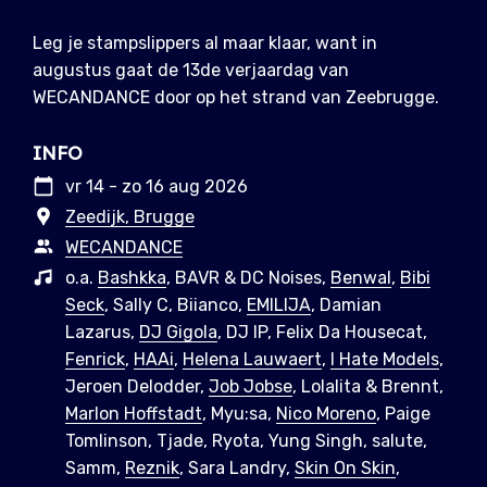
Leg je stampslippers al maar klaar, want in
augustus gaat de 13de verjaardag van
WECANDANCE door op het strand van Zeebrugge.
INFO
vr 14 - zo 16 aug 2026
Zeedijk, Brugge
WECANDANCE
o.a.
Bashkka
, BAVR & DC Noises,
Benwal
,
Bibi
Seck
, Sally C, Biianco,
EMILIJA
, Damian
Lazarus,
DJ Gigola
, DJ IP, Felix Da Housecat,
Fenrick
,
HAAi
,
Helena Lauwaert
,
I Hate Models
,
Jeroen Delodder,
Job Jobse
, Lolalita & Brennt,
Marlon Hoffstadt
, Myu:sa,
Nico Moreno
, Paige
Tomlinson, Tjade, Ryota, Yung Singh, salute,
Samm,
Reznik
, Sara Landry,
Skin On Skin
,