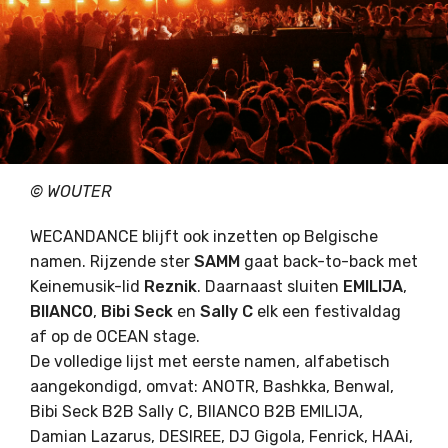
© WOUTER
WECANDANCE blijft ook inzetten op Belgische
namen. Rijzende ster
SAMM
gaat back-to-back met
Keinemusik-lid
Reznik
. Daarnaast sluiten
EMILIJA
,
BIIANCO
,
Bibi Seck
en
Sally C
elk een festivaldag
af op de OCEAN stage.
De volledige lijst met eerste namen, alfabetisch
aangekondigd, omvat: ANOTR, Bashkka, Benwal,
Bibi Seck B2B Sally C, BIIANCO B2B EMILIJA,
Damian Lazarus, DESIREE, DJ Gigola, Fenrick, HAAi,