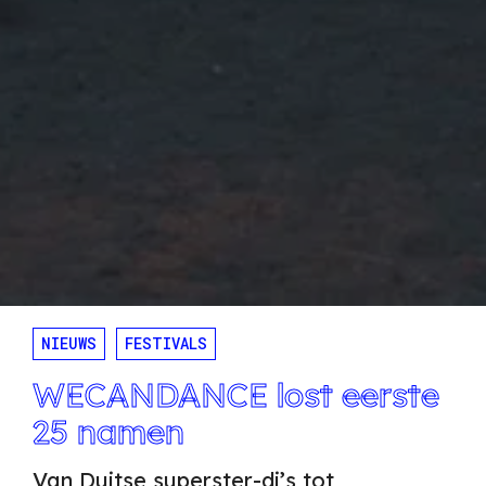
NIEUWS
FESTIVALS
WECANDANCE lost eerste
25 namen
Van Duitse superster-dj’s tot