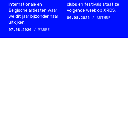
internationale en
clubs en festivals staat ze
Belgische artiesten waar
volgende week op XRDS.
we dit jaar bijzonder naar
06.08.2026
/ ARTHUR
uitkijken.
07.08.2026
/ WARRE
#WEEKEND met
La Nature 2026:
Sophie Straat,
de geheimen van
Blck Mamba,
het bos ontrafeld
Malo Z, Nene H,
Ik ga in gesprek met
Job Jobse en
Ghazaleh Mirahmadian om