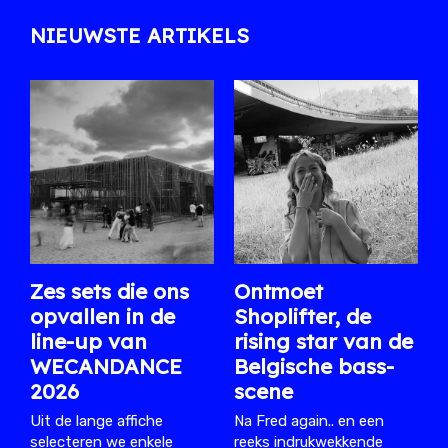
NIEUWSTE ARTIKELS
Zes sets die ons
Ontmoet
opvallen in de
Shoplifter, de
line-up van
rising star van de
WECANDANCE
Belgische bass-
2026
scene
Uit de lange affiche
Na Fred again.. en een
selecteren we enkele
reeks indrukwekkende