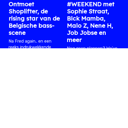
Ontmoet
#WEEKEND met
Shoplifter, de
Sophie Straat,
rising star van de
Blck Mamba,
Belgische bass-
Malo Z, Nene H,
scene
Job Jobse en
meer
Na Fred again.. en een
reeks indrukwekkende
Nog geen plannen? We've
clubs en festivals staat ze
got you covered.
volgende week op XRDS.
04.08.2026
/ FEE
06.08.2026
/ ARTHUR