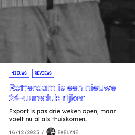
NIEUWS
REVIEWS
Rotterdam is een nieuwe
24-uursclub rijker
Export is pas drie weken open, maar
voelt nu al als thuiskomen.
16/12/2025
/
EVELYNE