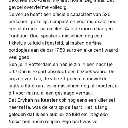
de Ghelamco Arena, my first home, zeg maar. Dat
gevoel overviel me volledig.
De venue heeft een officiële capaciteit van 520
personen: gezellig, compact en voor mij exact hoe
een club moet aanvoelen. Aan de muren hangen
Funktion-One
-speakers, misschien nog een
tikkeltje te luid afgesteld, al maken de fijne
oordopjes aan de bar (7,50 euro en elke cent waard)
veel goed.
Ben je in Rotterdam en heb je zin in een nachtje
uit? Dan is Export absoluut een bezoek waard. De
prijzen zijn fair, de vibe zit goed en hoewel de
laatste fijne kantjes er misschien nog af moeten, is
dit voor mij nu al een geslaagd verhaal.
Dat
Erykah
na
Kessler
ook nog eens een killer set
neerzette, was de kers op de taart. Het is lang
geleden dat ik een publiek zo luid om “
nog één
track
” heb horen roepen. Mijn hart was vol.