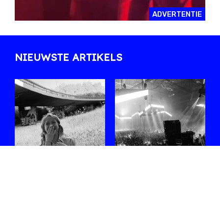
ADVERTENTIE
NIEUWSTE ARTIKELS
Ontmoet
#WEEKEND met
Shoplifter, de
Sophie Straat,
rising star van de
Blck Mamba,
Belgische bass-
Malo Z, Nene H,