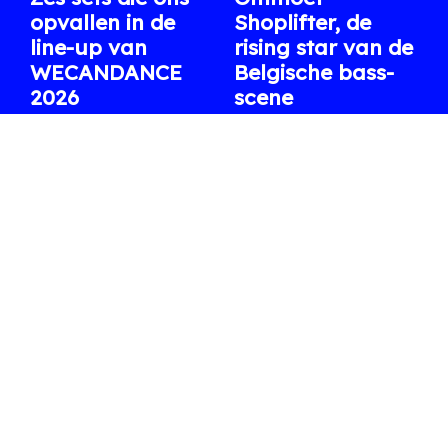
opvallen in de
Shoplifter, de
line-up van
rising star van de
WECANDANCE
Belgische bass-
2026
scene
Uit de lange affiche
Na Fred again.. en een
selecteren we enkele
reeks indrukwekkende
internationale en
clubs en festivals staat ze
Belgische artiesten waar
volgende week op XRDS.
we dit jaar bijzonder naar
06.08.2026
/ ARTHUR
uitkijken.
07.08.2026
/ WARRE