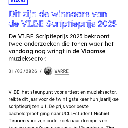
NIEUWS
Dit zijn de winnaars van
de VI.BE Scriptieprijs 2025
De VI.BE Scriptieprijs 2025 bekroont
twee onderzoeken die tonen waar het
vandaag nog wringt in de Vlaamse
muzieksector.
31/03/2026
/
WARRE
VI.BE, het steunpunt voor artiest en muzieksector,
reikte dit jaar voor de twintigste keer hun jaarlijkse
scriptieprijzen uit. De prijs voor beste
bachelorproef ging naar UCLL-student
Michiel
Teunen
voor zijn onderzoek naar drempels en
kansen voor dj’s en producers in Vlaanderen.
Tim