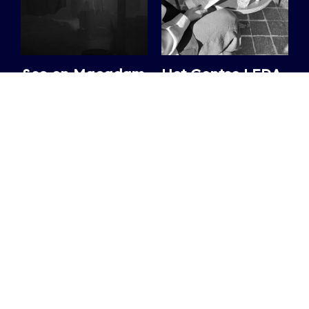
&so en Macadam
Het Gentse LEDA
strikken Unai
Collective
Trotti en Adi voor
lanceert na twee
unieke B2B
jaar onderzoek
een boek over
Op 29 mei kan je deze
safe(r) spaces
artiesten aan het werk
zien in Bodies in Space.
Een kritische kijk op wat
22.05.2026
/ PIETER-JAN
ze vandaag betekenen, en
wat ze nog kunnen
worden.
29.04.2026
/ DIETER