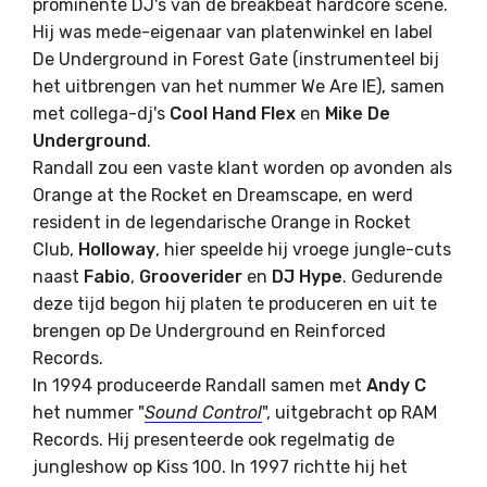
prominente DJ's van de breakbeat hardcore scene.
Hij was mede-eigenaar van platenwinkel en label
De Underground in Forest Gate (instrumenteel bij
het uitbrengen van het nummer We Are IE), samen
met collega-dj's
Cool Hand Flex
en
Mike De
Underground
.
Randall zou een vaste klant worden op avonden als
Orange at the Rocket en Dreamscape, en werd
resident in de legendarische Orange in Rocket
Club,
Holloway
, hier speelde hij vroege jungle-cuts
naast
Fabio
,
Grooverider
en
DJ Hype
. Gedurende
deze tijd begon hij platen te produceren en uit te
brengen op De Underground en Reinforced
Records.
In 1994 produceerde Randall samen met
Andy C
het nummer "
Sound Control
", uitgebracht op RAM
Records. Hij presenteerde ook regelmatig de
jungleshow op Kiss 100. In 1997 richtte hij het