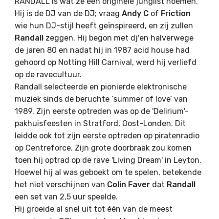
RANDALL is wat ze een originele junglist noemen.
Hij is de DJ van de DJ; vraag
Andy C
of
Friction
wie hun DJ-stijl heeft geïnspireerd, en zij zullen
Randall
zeggen. Hij begon met dj'en halverwege
de jaren 80 en nadat hij in 1987 acid house had
gehoord op Notting Hill Carnival, werd hij verliefd
op de ravecultuur.
Randall selecteerde en pionierde elektronische
muziek sinds de beruchte ‘summer of love’ van
1989. Zijn eerste optreden was op de 'Delirium'-
pakhuisfeesten in Stratford, Oost-Londen. Dit
leidde ook tot zijn eerste optreden op piratenradio
op Centreforce. Zijn grote doorbraak zou komen
toen hij optrad op de rave 'Living Dream' in Leyton.
Hoewel hij al was geboekt om te spelen, betekende
het niet verschijnen van
Colin Faver
dat
Randall
een set van 2,5 uur speelde.
Hij groeide al snel uit tot één van de meest