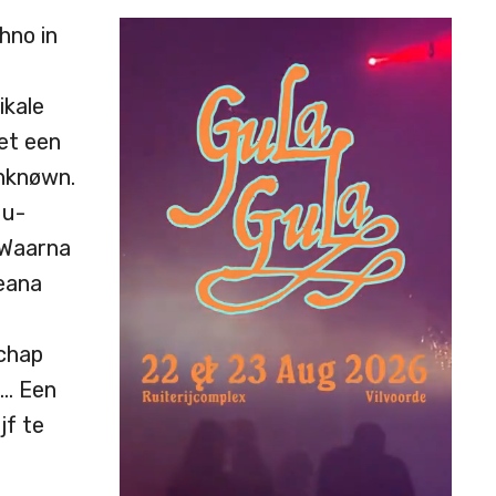
hno in
ikale
met een
Unknøwn.
Nu-
 Waarna
teana
schap
 … Een
jf te