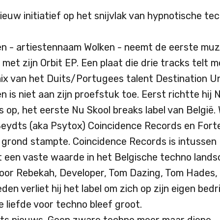
ieuw initiatief op het snijvlak van hypnotische tec
en
- artiestennaam Wolken - neemt de eerste muz
et zijn Orbit EP. Een plaat die drie tracks telt 
mix van het Duits/Portugees talent Destination 
en
is niet aan zijn proefstuk toe. Eerst richtte hij 
 op, het eerste Nu Skool breaks label van België.
 Beydts (aka Psytox) Coincidence Records en For
 grond stampte. Coincidence Records is intussen
t een vaste waarde in het Belgische techno land
oor Rebekah, Developer, Tom Dazing, Tom Hades,
den verliet hij het label om zich op zijn eigen bedri
 liefde voor techno bleef groot.