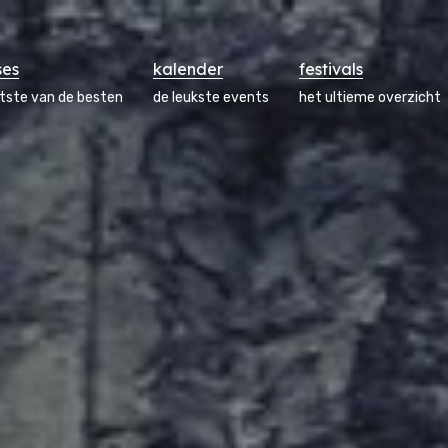
ses
kalender
festivals
atste van de besten
de leukste events
het ultieme overzicht