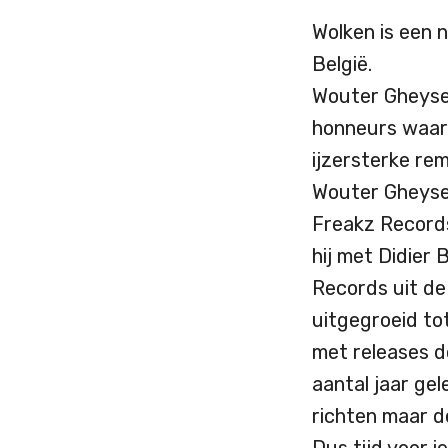
Wolken is een n
België.
Wouter Gheys
honneurs waar m
ijzersterke re
Wouter Gheys
Freakz Records
hij met Didier
Records uit de
uitgegroeid to
met releases d
aantal jaar gele
richten maar de