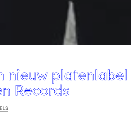
n nieuw platenlabel
ken Records
ELS