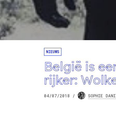
NIEUWS
België is ee
rijker: Wol
04/07/2018
/
SOPHIE
DANI