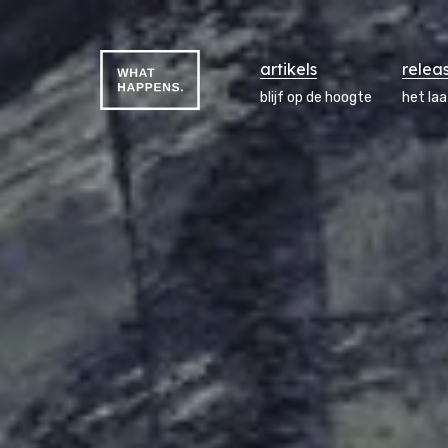
artikels
relea
blijf op de hoogte
het la