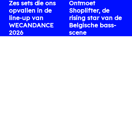
Zes sets die ons
Ontmoet
opvallen in de
Shoplifter, de
line-up van
rising star van de
WECANDANCE
Belgische bass-
2026
scene
Uit de lange affiche
Na Fred again.. en een
selecteren we enkele
reeks indrukwekkende
internationale en
clubs en festivals staat ze
Belgische artiesten waar
volgende week op XRDS.
we dit jaar bijzonder naar
06.08.2026
/ ARTHUR
uitkijken.
07.08.2026
/ WARRE