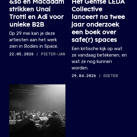
&so en Macadam
Het Gentse LEDA
strikken Unai
Collective
Trotti en Adi voor
lanceert na twee
unieke B2B
jaar onderzoek
een boek over
Op 29 mei kan je deze
safe(r) spaces
artiesten aan het werk
zien in Bodies in Space.
Een kritische kijk op wat
22.05.2026
/ PIETER-JAN
ze vandaag betekenen, en
wat ze nog kunnen
worden.
29.04.2026
/ DIETER