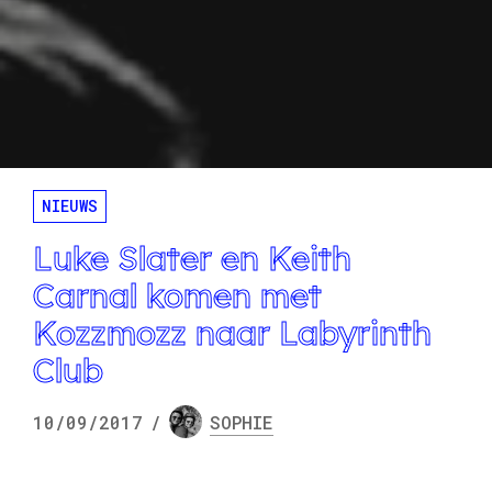
NIEUWS
Luke Slater en Keith
Carnal komen met
Kozzmozz naar Labyrinth
Club
10/09/2017
/
SOPHIE