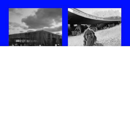
Zes sets die ons
Ontmoet
opvallen in de
Shoplifter, de
line-up van
rising star van de
WECANDANCE
Belgische bass-
2026
scene
Uit de lange affiche
Na Fred again.. en een
selecteren we enkele
reeks indrukwekkende
internationale en
clubs en festivals staat ze
Belgische artiesten waar
volgende week op XRDS.