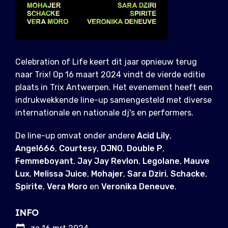
Celebration of Life keert dit jaar opnieuw terug
naar Trix! Op 16 maart 2024 vindt de vierde editie
plaats in Trix Antwerpen. Het evenement heeft een
indrukwekkende line-up samengesteld met diverse
internationale en nationale dj's en performers.
De line-up omvat onder andere
Acid Lily
,
Angel666
,
Courtesy
,
DJNO
,
Double P
,
Femmeboyant
,
Jay Jay Revlon
,
Legolane
,
Mauve
Lux
,
Melissa Juice
,
Mohajer
,
Sara Dziri
,
Schacke
,
Spirite
,
Vera Moro
en
Veronika Deneuve
.
INFO