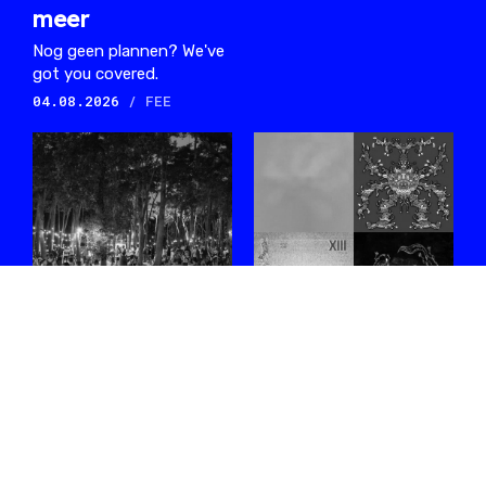
meer
Nog geen plannen? We've
got you covered.
04.08.2026
/ FEE
#WEEKEND met
#MAANDINMUZIEK:
Ava Eva, HTRK,
juni 2026
L'Entourloop, The
Een selectie opvallende
Streets, Hannah
releases die afgelopen maand
Diamond en meer
ons pad kruisten.