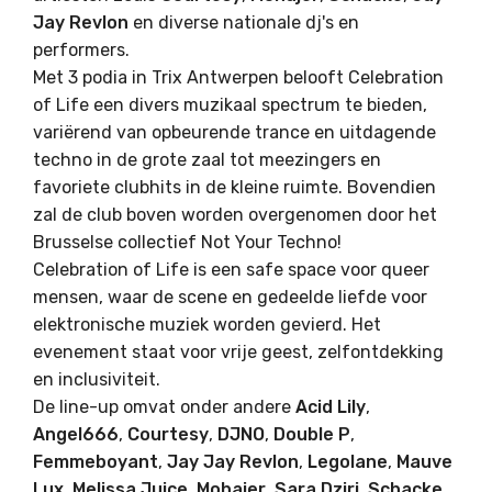
Jay Revlon
en diverse nationale dj's en
performers.
Met 3 podia in Trix Antwerpen belooft Celebration
of Life een divers muzikaal spectrum te bieden,
variërend van opbeurende trance en uitdagende
techno in de grote zaal tot meezingers en
favoriete clubhits in de kleine ruimte. Bovendien
zal de club boven worden overgenomen door het
Brusselse collectief Not Your Techno!
Celebration of Life is een safe space voor queer
mensen, waar de scene en gedeelde liefde voor
elektronische muziek worden gevierd. Het
evenement staat voor vrije geest, zelfontdekking
en inclusiviteit.
De line-up omvat onder andere
Acid Lily
,
Angel666
,
Courtesy
,
DJNO
,
Double P
,
Femmeboyant
,
Jay Jay Revlon
,
Legolane
,
Mauve
Lux
,
Melissa Juice
,
Mohajer
,
Sara Dziri
,
Schacke
,