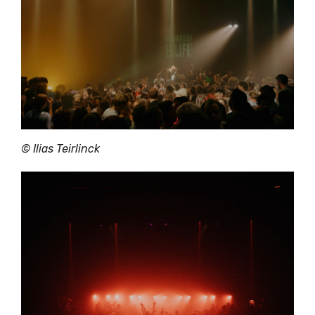
© Ilias Teirlinck