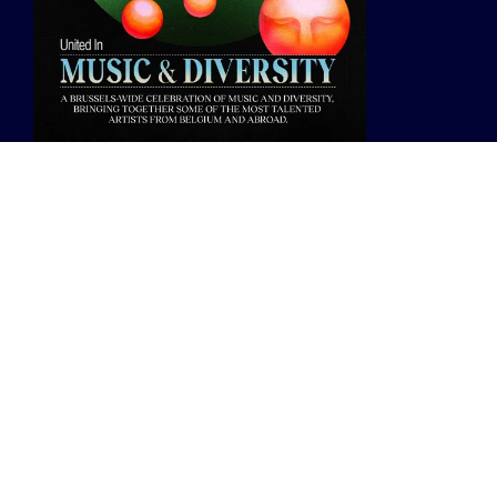
Ook Listen Festival is in 2022 terug met zijn vaste
formule: vijf dagen lang clubben, concerts,
workshops en talks verspreid over verschillende
locaties in Brussel. De evenementen worden
georganiseerd door verschillende Brusselse
organisaties, waaronder
C12
,
Fuse
,
La Cabane
,
Vice
City
en
Gay Haze
.
INFO
wo 30 mrt 2022 - zo 3 apr 2022
Brussel