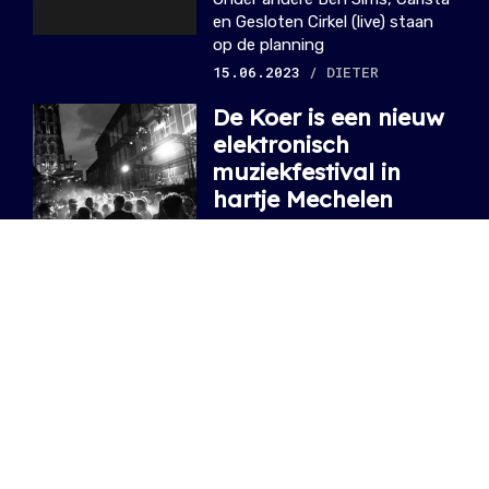
en Gesloten Cirkel (live) staan
op de planning
15.06.2023
/ DIETER
De Koer is een nieuw
elektronisch
muziekfestival in
hartje Mechelen
Tot vorig jaar nog deel van
Maanrock, vanaf dit jaar een
volwaardig tweedaags festival
20.06.2022
/ DIETER
NIEUWSTE ARTIKELS