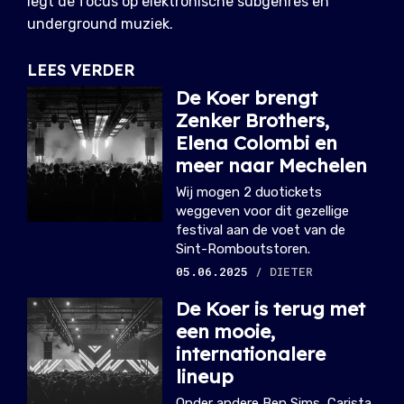
legt de focus op elektronische subgenres en
underground muziek.
LEES VERDER
De Koer brengt
Zenker Brothers,
Elena Colombi en
meer naar Mechelen
Wij mogen 2 duotickets
weggeven voor dit gezellige
festival aan de voet van de
Sint-Romboutstoren.
05.06.2025
/ DIETER
De Koer is terug met
een mooie,
internationalere
lineup
Onder andere Ben Sims, Carista