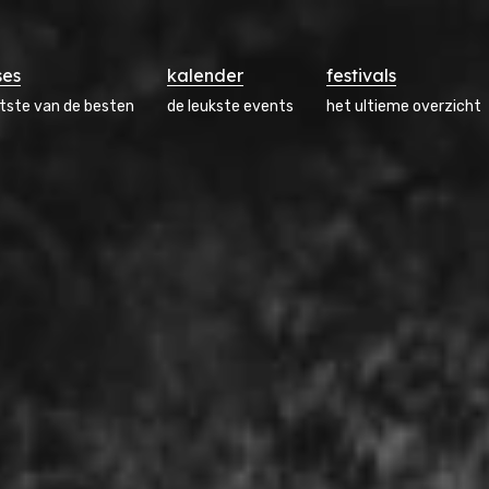
ses
kalender
festivals
atste van de besten
de leukste events
het ultieme overzicht