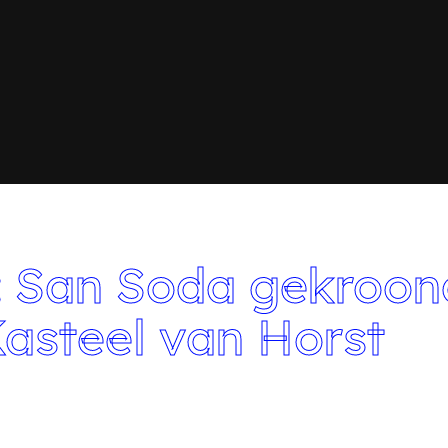
: San Soda gekroon
Kasteel van Horst