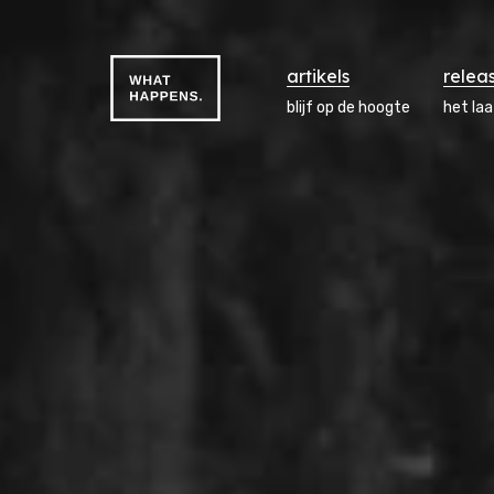
artikels
relea
blijf op de hoogte
het la