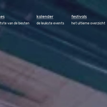
ses
kalender
festivals
atste van de besten
de leukste events
het ultieme overzicht