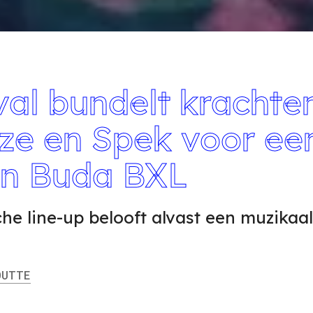
val bundelt krachte
ze en Spek voor ee
in Buda BXL
he line-up belooft alvast een muzikaal
UTTE