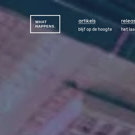
artikels
relea
blijf op de hoogte
het la