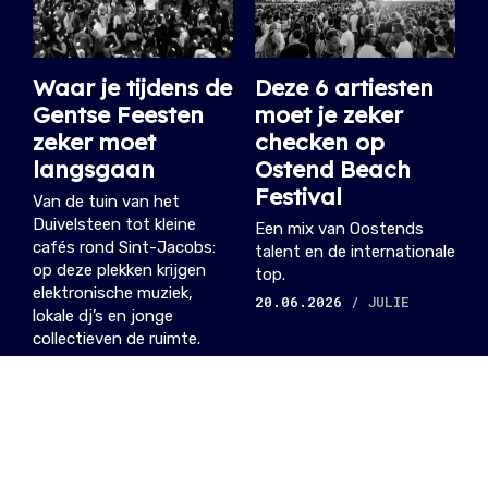
Waar je tijdens de
Deze 6 artiesten
Gentse Feesten
moet je zeker
zeker moet
checken op
langsgaan
Ostend Beach
Festival
Van de tuin van het
Duivelsteen tot kleine
Een mix van Oostends
cafés rond Sint-Jacobs:
talent en de internationale
op deze plekken krijgen
top.
elektronische muziek,
20.06.2026
/ JULIE
lokale dj’s en jonge
collectieven de ruimte.
15.07.2026
/ WARRE