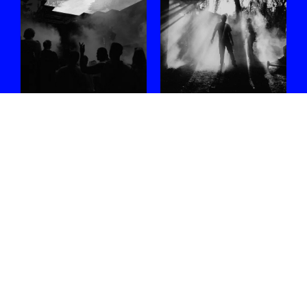
Stone Techno
#FESTIVALSVANDE
2026: het hart
augustus 2026
van de
Vijf elektronische festivals in
technoscene, in
die je zeker niet mag missen.
de schaduw van
29.07.2026
/ DIETER
de kolenmijn
Een verslag van drie dagen
op het UNESCO-
werelderfgoed Zollverein –
met prachtige lineups,
groeipijntjes en een
organisatie die luistert.