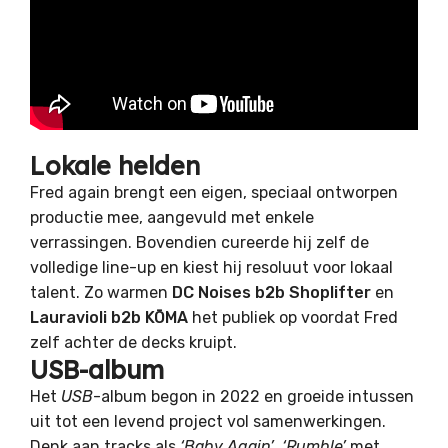
Lokale helden
Fred again brengt een eigen, speciaal ontworpen
productie mee, aangevuld met enkele
verrassingen. Bovendien cureerde hij zelf de
volledige line-up en kiest hij resoluut voor lokaal
talent. Zo warmen
DC Noises b2b Shoplifter
en
Lauravioli b2b KŌMA
het publiek op voordat Fred
zelf achter de decks kruipt.
USB-album
Het
USB
-album begon in 2022 en groeide intussen
uit tot een levend project vol samenwerkingen.
Denk aan tracks als
‘Baby Again’
,
‘Rumble’
met