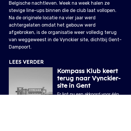
Belgische nachtleven. Week na week halen ze
stevige line-ups binnen die de club laat vollopen.
Na de originele locatie na vier jaar werd
achtergelaten omdat het gebouw werd
afgebroken, is de organisatie weer volledig terug
van weggeweest in de Vynckier site, dichtbij Gent-
Dampoort.
LEES VERDER
Kompass Klub keert
terug naar Vynckier-
site in Gent
Er ligt nu een akkoord voor één
jaar, maar de bedoeling is dat
Kompass zich er permanent
vestigt.
14.08.2025
/ EVELYNE