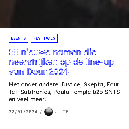
EVENTS
FESTIVALS
50 nieuwe namen die
neerstrijken op de line-up
van Dour 2024
Met onder andere Justice, Skepta, Four
Tet, Subtronics, Paula Temple b2b SNTS
en veel meer!
22/01/2024
/
JULIE