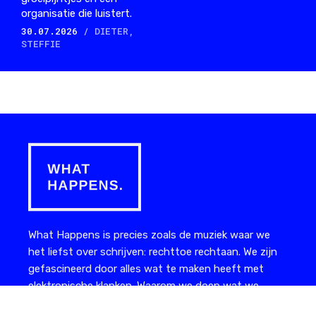
organisatie die luistert.
30.07.2026
/ DIETER,
STEFFIE
What Happens is precies zoals de muziek waar we
het liefst over schrijven: rechttoe rechtaan. We zijn
gefascineerd door alles wat te maken heeft met
elektronische klanken. Waarom we doen wat we
doen: we willen talent ontdekken, jong of oud, en in