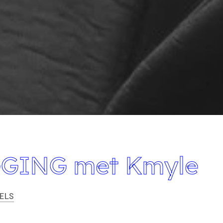
GING met Kmyle
ELS