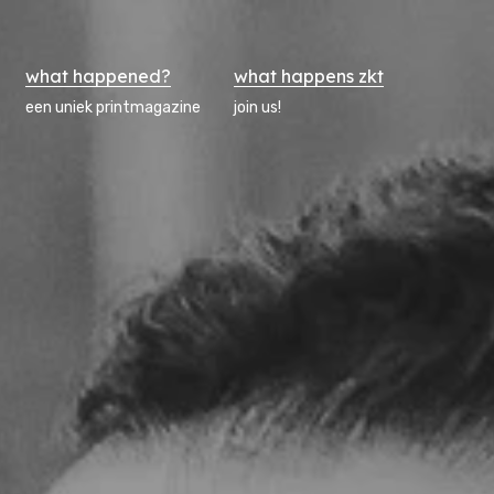
what happened?
what happens zkt
een uniek printmagazine
join us!