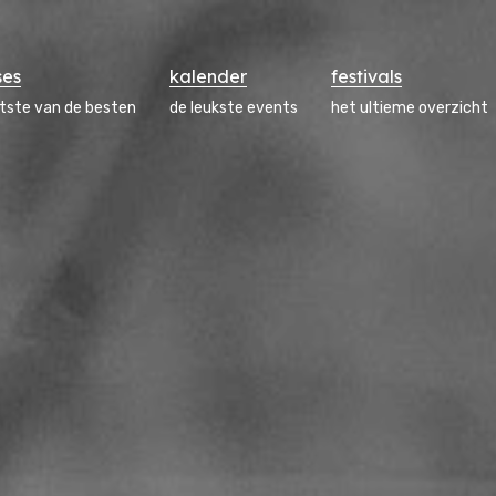
ses
kalender
festivals
atste van de besten
de leukste events
het ultieme overzicht