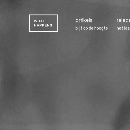
artikels
relea
blijf op de hoogte
het la