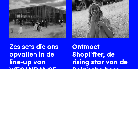
Zes sets die ons
Ontmoet
opvallen in de
Shoplifter, de
line-up van
rising star van de
WECANDANCE
Belgische bass-
2026
scene
Uit de lange affiche
Na Fred again.. en een
selecteren we enkele
reeks indrukwekkende
internationale en
clubs en festivals staat ze
Belgische artiesten waar
volgende week op XRDS.
we dit jaar bijzonder naar
06.08.2026
/ ARTHUR
uitkijken.
07.08.2026
/ WARRE