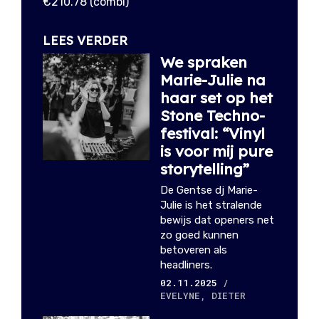
€210.78 (combi)
LEES VERDER
We spraken
Marie-Julie na
haar set op het
Stone Techno-
festival: “Vinyl
is voor mij pure
storytelling”
De Gentse dj Marie-
Julie is het stralende
bewijs dat openers net
zo goed kunnen
betoveren als
headliners.
02.11.2025
/
EVELYNE, DIETER