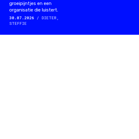
groeipijntjes en een
organisatie die luistert.
30.07.2026
/ DIETER,
STEFFIE
What Happens is precies zoals de muziek waar we
het liefst over schrijven: rechttoe rechtaan. We zijn
gefascineerd door alles wat te maken heeft met
elektronische klanken. Waarom we doen wat we
doen: we willen talent ontdekken, jong of oud, en in