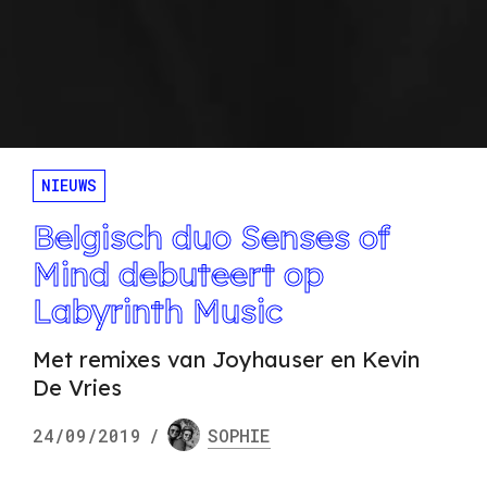
NIEUWS
Belgisch duo Senses of
Mind debuteert op
Labyrinth Music
Met remixes van Joyhauser en Kevin
De Vries
24/09/2019
/
SOPHIE