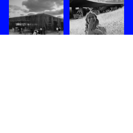
Zes sets die ons
Ontmoet
opvallen in de
Shoplifter, de
line-up van
rising star van de
WECANDANCE
Belgische bass-
2026
scene
Uit de lange affiche
Na Fred again.. en een
selecteren we enkele
reeks indrukwekkende
internationale en
clubs en festivals staat ze
Belgische artiesten waar
volgende week op XRDS.
we dit jaar bijzonder naar
06.08.2026
/ ARTHUR
uitkijken.
07.08.2026
/ WARRE