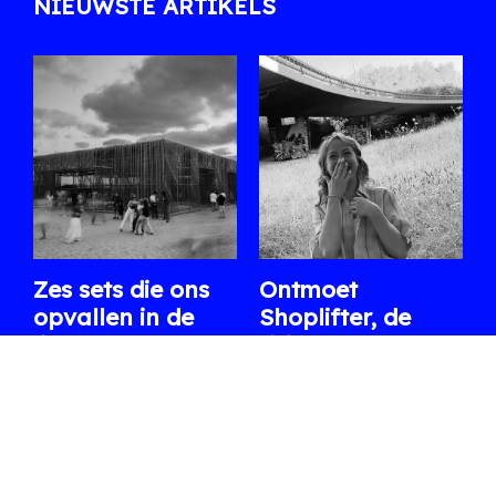
NIEUWSTE ARTIKELS
Zes sets die ons
Ontmoet
opvallen in de
Shoplifter, de
line-up van
rising star van de
WECANDANCE
Belgische bass-
2026
scene
Uit de lange affiche
Na Fred again.. en een
selecteren we enkele
reeks indrukwekkende
internationale en
clubs en festivals staat ze