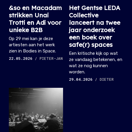
&so en Macadam
Het Gentse LEDA
strikken Unai
Collective
Trotti en Adi voor
lanceert na twee
unieke B2B
jaar onderzoek
een boek over
Op 29 mei kan je deze
safe(r) spaces
artiesten aan het werk
zien in Bodies in Space.
Een kritische kijk op wat
22.05.2026
/ PIETER-JAN
ze vandaag betekenen, en
wat ze nog kunnen
worden.
29.04.2026
/ DIETER