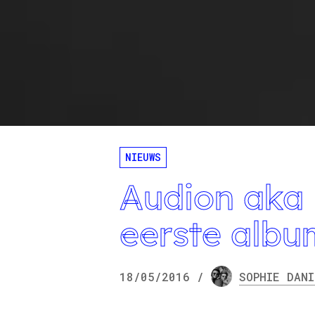
NIEUWS
Audion aka
eerste albu
18/05/2016
/
SOPHIE
DANI