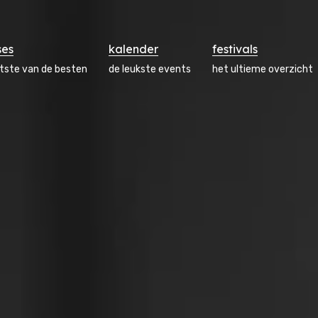
ses
kalender
festivals
atste van de besten
de leukste events
het ultieme overzicht