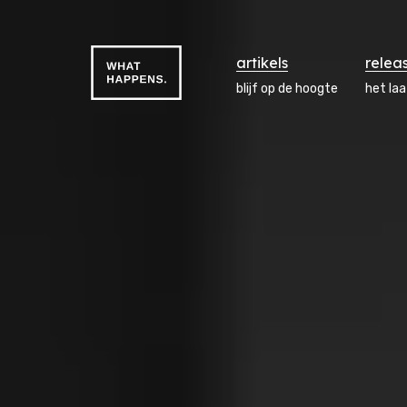
artikels
relea
blijf op de hoogte
het la