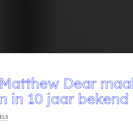
 Matthew Dear maa
m in 10 jaar bekend
ELS