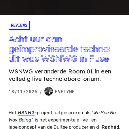
REVIEWS
Acht uur aan
geïmproviseerde techno:
dit was WSNWG in Fuse
WSNWG veranderde Room 01 in een
volledig live technolaboratorium.
18/11/2025
/
EVELYNE
Het
WSNWG
-project, uitgesproken als “
We See No
Way Going
”, is het experimentele live- en
labelconcept van de Duitse producer en dj
Rødhåd
.