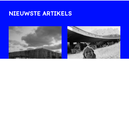
NIEUWSTE ARTIKELS
Zes sets die ons
Ontmoet
opvallen in de
Shoplifter, de
line-up van
rising star van de
WECANDANCE
Belgische bass-
2026
scene
Uit de lange affiche
Na Fred again.. en een