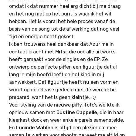
omdat ik dat nummer heel erg dicht bij me draag
en het nog niet op het punt is waar ik het wil
hebben. Het is vooral het hele proces vanaf de
basis van de song tot de afwerking dat nog veel
tijd en energie heeft gekost.
Ik ben trouwens heel dankbaar dat Azur me in
contact bracht met
Mitsi
, die ook alle artworks
heeft gemaakt voor de singles en de EP. Ze
ontwierp de perfecte piffer, een figuurtje dat al
lang in mijn hoofd leeft en het kind in mij
aanwakkert. Dat figuurtje heeft nu een vorm en
wordt op de release gedeeld met de wereld; be
prepared, want het is geen kleintje… :)
Voor styling van de nieuwe piffy-foto’s werkte ik
opnieuw samen met
Justine Cappelle
, die in haar
kleerkast dook en weer enkele parels samenstelde.
En
Lucinde Wahlen
is altijd een plezier om mee
samen te werken voor shoots; ze weet me altijd op