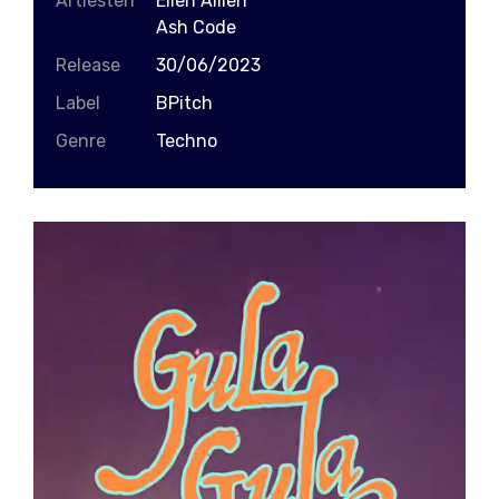
Artiesten
Ellen Allien
Ash Code
Release
30/06/2023
Label
BPitch
Genre
Techno