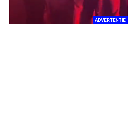
ADVERTENTIE
NIEUWSTE RELEASES
Queer Future
ALBUM
ELECTRONICA
Club zet eerste
Boards of