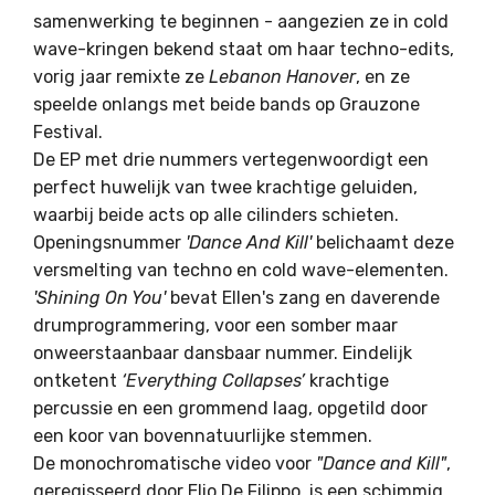
samenwerking te beginnen - aangezien ze in cold
wave-kringen bekend staat om haar techno-edits,
vorig jaar remixte ze
Lebanon Hanover
, en ze
speelde onlangs met beide bands op Grauzone
Festival.
De EP met drie nummers vertegenwoordigt een
perfect huwelijk van twee krachtige geluiden,
waarbij beide acts op alle cilinders schieten.
Openingsnummer
'Dance And Kill'
belichaamt deze
versmelting van techno en cold wave-elementen.
'Shining On You'
bevat Ellen's zang en daverende
drumprogrammering, voor een somber maar
onweerstaanbaar dansbaar nummer. Eindelijk
ontketent
‘Everything Collapses’
krachtige
percussie en een grommend laag, opgetild door
een koor van bovennatuurlijke stemmen.
De monochromatische video voor
"Dance and Kill"
,
geregisseerd door Elio De Filippo, is een schimmig