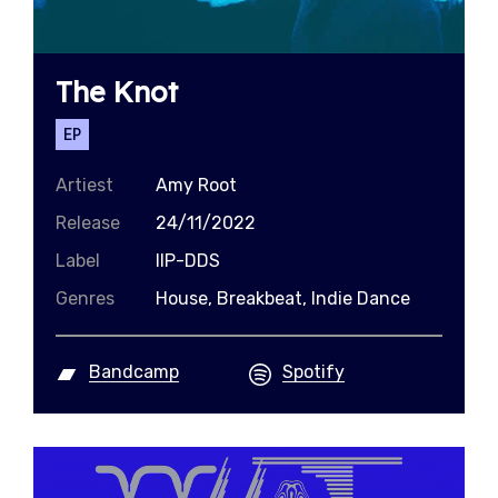
The Knot
EP
Artiest
Amy Root
Release
24/11/2022
Label
IIP-DDS
Genres
House, Breakbeat, Indie Dance
Bandcamp
Spotify