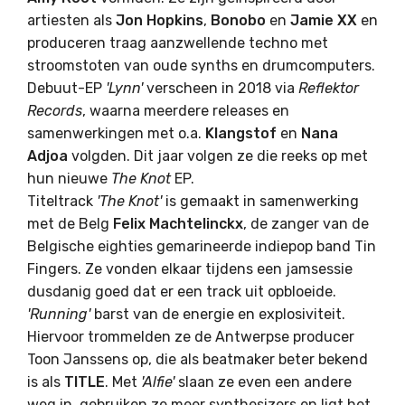
artiesten als
Jon
Hopkins
,
Bonobo
en
Jamie
XX
en
produceren traag aanzwellende techno met
stroomstoten van ­oude synths en drumcomputers.
Debuut-EP
'Lynn'
verscheen in 2018 via
Reflektor
Records
, waarna meerdere releases en
samenwerkingen met o.a.
Klangstof
en
Nana
Adjoa
volgden. Dit jaar volgen ze die reeks op met
hun nieuwe
The
Knot
EP.
Titeltrack
'The Knot'
is gemaakt in samenwerking
met de Belg
Felix
Machtelinckx
, de zanger van de
Belgische eighties ­gemarineerde indiepop band Tin
Fingers. Ze vonden elkaar tijdens een jamsessie
dusdanig goed dat er een track uit opbloeide.
'Running'
barst van de energie en explosiviteit.
Hiervoor trommelden ze de Antwerpse producer
Toon Janssens op, die als beatmaker beter bekend
is als
TITLE
. Met
'Alfie'
slaan ze even een andere
weg in, gebruiken ze meer synthesizers en ligt het