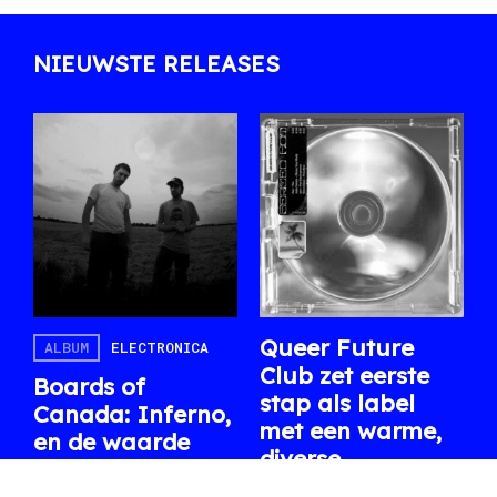
NIEUWSTE RELEASES
Queer Future
ALBUM
ELECTRONICA
Club zet eerste
Boards of
stap als label
Canada: Inferno,
met een warme,
en de waarde
diverse
van schaarste
compilatie