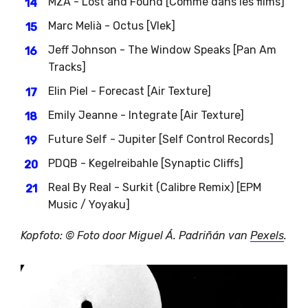
MZA - Lost and Found [Comme dans les films]
Marc Melià - Octus [Vlek]
Jeff Johnson - The Window Speaks [Pan Am
Tracks]
Elin Piel - Forecast [Air Texture]
Emily Jeanne - Integrate [Air Texture]
Future Self - Jupiter [Self Control Records]
PDQB - Kegelreibahle [Synaptic Cliffs]
Real By Real - Surkit (Calibre Remix) [EPM
Music / Yoyaku]
Kopfoto: ©
Foto door Miguel Á. Padriñán van
Pexels
.