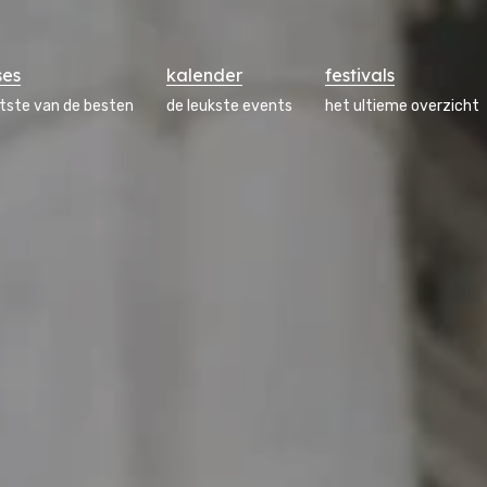
ses
kalender
festivals
atste van de besten
de leukste events
het ultieme overzicht