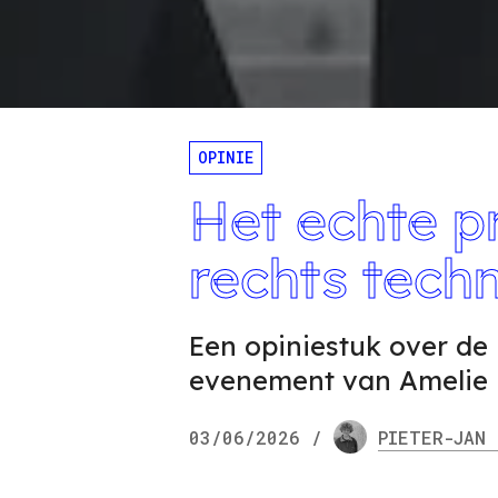
OPINIE
Het echte p
rechts tech
Een opiniestuk over de
evenement van Amelie 
03/06/2026
/
PIETER-JAN
N