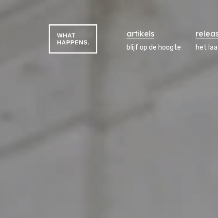
artikels
relea
blijf op de hoogte
het la