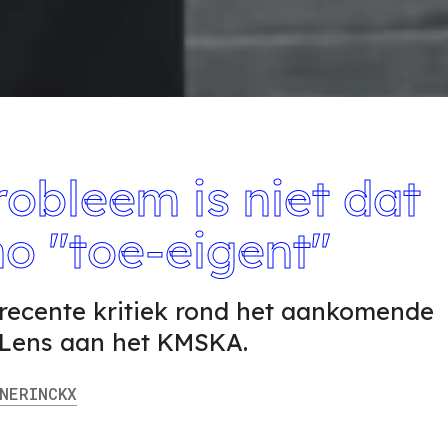
robleem is niet dat
no "toe-eigent"
 recente kritiek rond het aankomende
Lens aan het KMSKA.
ERINCKX