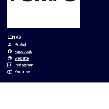
LINKS
Profiel
Facebook
Website
Instagram
Youtube
Rewire is een jaarlijks internationaal festival voor
avontuurlijke muziek. Gedurende vier dagen
brengt het festival jaarlijks een breed scala aan
muzikale en interdisciplinaire performances,