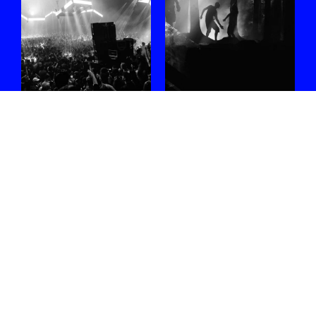
#WEEKEND met
La Nature 2026:
Sophie Straat,
de geheimen van
Blck Mamba,
het bos ontrafeld
Malo Z, Nene H,
Ik ga in gesprek met
Job Jobse en
Ghazaleh Mirahmadian om
meer
te achterhalen hoe het
festival artistiek wordt
Nog geen plannen? We've
vormgegeven.
got you covered.
31.07.2026
/ BARTEL
04.08.2026
/ FEE