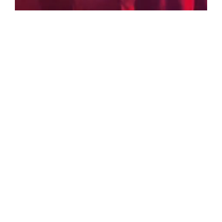
ADVERTENTIE
NIEUWSTE ARTIKELS
Zes sets die ons
Ontmoet
opvallen in de
Shoplifter, de