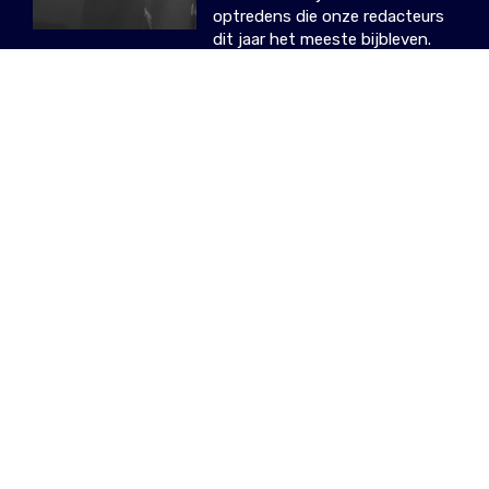
optredens die onze redacteurs
dit jaar het meeste bijbleven.
26.12.2024
/ DIETER, MAXIME,
STEFFIE
NIEUWSTE ARTIKELS
Zes sets die ons
Ontmoet