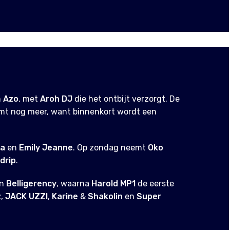
n
Azo
, met
Aroh DJ
die het ontbijt verzorgt. De
omt nog meer, want binnenkort wordt een
za
en
Emily Jeanne
. Op zondag neemt
Oko
drip
.
n
Belligerency
, waarna
Harold MP1
de eerste
z
,
JACK UZZI
,
Karine
&
Shakolin
en
Super