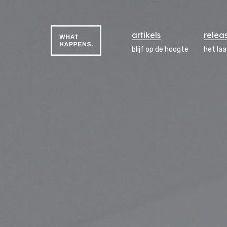
artikels
relea
blijf op de hoogte
het la