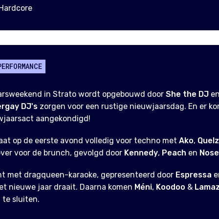
Hardcore
PERFORMANCE
arsweekend in Strato wordt opgebouwd door
She the DJ
e
rgay DJ's
zorgen voor een rustige nieuwjaarsdag. En er k
uwjaarsact aangekondigd!
at op de eerste avond volledig voor techno met
Ako
,
Quel
ver voor de brunch, gevolgd door
Kennedy
,
Peach
en
Nose
nt met dragqueen-karaoke, gepresenteerd door
Espressa
e
et nieuwe jaar draait. Daarna komen
Méni
,
Koodoo
&
Lama
te sluiten.