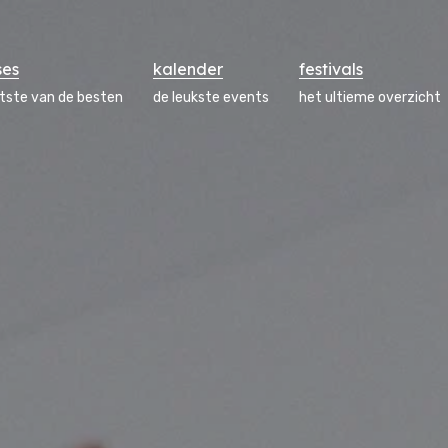
ses
kalender
festivals
atste van de besten
de leukste events
het ultieme overzicht