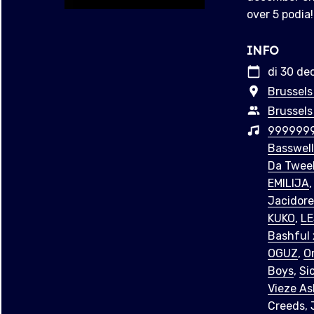
over 5 podia!
INFO
di 30 de
Brussels
Brussels
999999
Basswell
Da Twee
EMILIJA
Jacidor
KUKO
,
L
Bashful
OGUZ
,
O
Boys
,
Si
Vieze As
Creeds, 