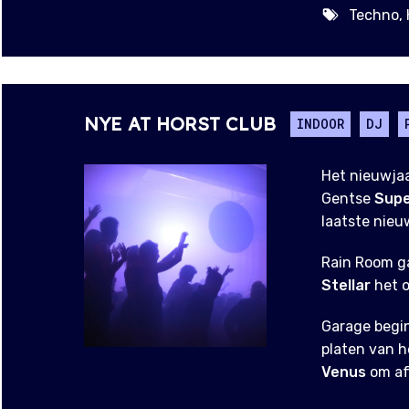
Techno, 
NYE AT HORST CLUB
INDOOR
DJ
Het nieuwja
Gentse
Supe
laatste nie
Rain Room ga
Stellar
het o
Garage begi
platen van h
Venus
om af 