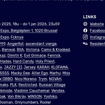
LINKS
c 2025, 18u - do 1 jan 2026, 23u59
Website
 Expo, Belgiëplein 1, 1020 Brussel
Faceboo
 Expo
,
Fcknye
Instagr
999
,
Angerfist
,
ascendant vierge
,
Resident
,
Benwal
,
BIIA
,
Victoria
,
Camo & Krooked
,
kaz
,
Dimitri K
,
Evil Grimace
,
Fenrick
,
,
Hades
,
Hard Candy
,
Holy Priest
,
ex
,
JAZZY (2)
,
Jersey
,
KARAH
,
KLOFAMA
,
ESSSS
,
Macky Gee
,
Alter Ego
,
Marhu
,
Miss
 x DBBD
,
Nico Moreno
,
Trym
,
NOVAH
,
maks
,
PLK
,
Restricted
,
Russian Village
ckmode
,
Vladimir Cauchemar
,
Vendex
,
bak
,
Von Bikräv
,
WINSON
,
Yoshiko
,
Josman, Onlynumbers, Rooler