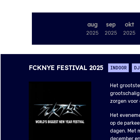
aug
sep
okt
2025
2025
2025
FCKNYE FESTIVAL 2025
INDOOR
DJ
Het grootste
grootschalig
zorgen voor 
Het evenemen
op de parkee
dagen. Met 
december en 