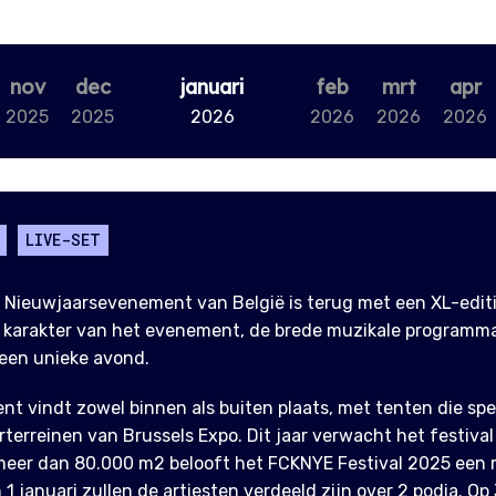
nov
dec
januari
feb
mrt
apr
2025
2025
2026
2026
2026
2026
LIVE-SET
 Nieuwjaarsevenement van België is terug met een XL-editi
 karakter van het evenement, de brede muzikale programma
een unieke avond.
t vindt zowel binnen als buiten plaats, met tenten die sp
rterreinen van Brussels Expo. Dit jaar verwacht het festiva
meer dan 80.000 m2 belooft het FCKNYE Festival 2025 ee
1 januari zullen de artiesten verdeeld zijn over 2 podia. Op