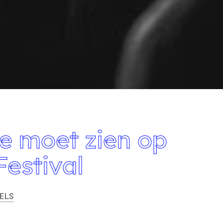
je moet zien op
estival
ELS