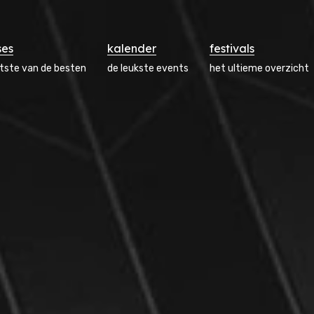
ses
kalender
festivals
atste van de besten
de leukste events
het ultieme overzicht