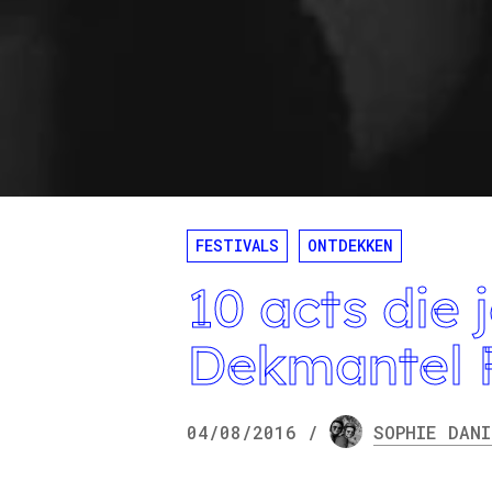
FESTIVALS
ONTDEKKEN
10 acts die 
Dekmantel F
04/08/2016
/
SOPHIE
DANI