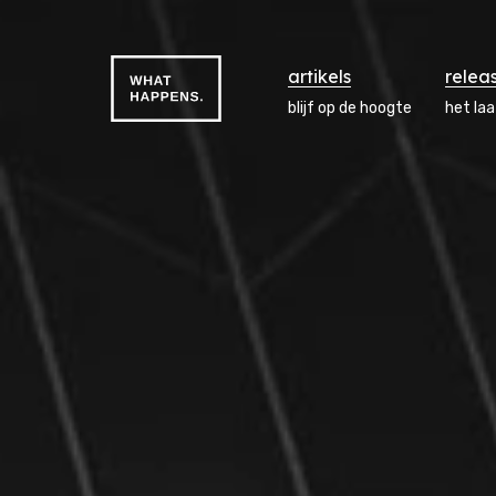
artikels
relea
blijf op de hoogte
het la