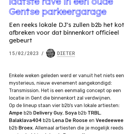
laatste rave in een oude
Gentse parkeergarage
Een reeks lokale DJ's zullen b2b het kot
afbreken voor dat binnenkort officieel
gebeurt
15/02/2023
/
DIETER
Enkele weken geleden werd er vanuit het niets een
mysterieus, nieuw evenement aangekondigd:
Transmission. Het is een eenmalig concept op een
locatie in Gent die binnenkort zal verdwijnen.
Op de lineup staan vier b2b's van lokale artiesten:
Ampe
b2b
Delivery Guy
,
Soya
b2b
TRBL
,
Balaklava404
b2b
Lena De Roose
en
Veedeewee
b2b
Broex
. Allemaal artiesten die je mogelijk reeds