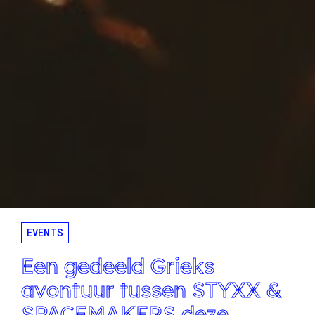
EVENTS
Een gedeeld Grieks
avontuur tussen STYXX &
SPACEMAKERS deze