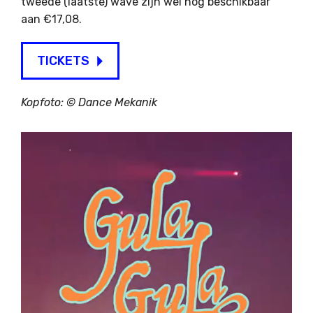
tweede (laatste) wave zijn wel nog beschikbaar
aan €17,08.
TICKETS
Kopfoto: © Dance Mekanik