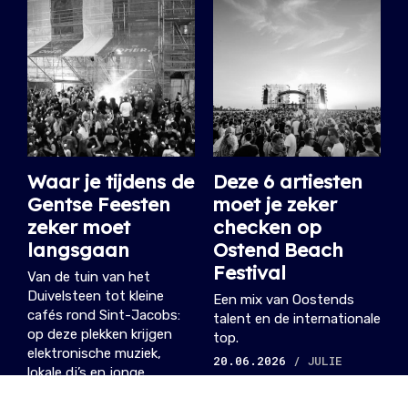
Waar je tijdens de
Deze 6 artiesten
Gentse Feesten
moet je zeker
zeker moet
checken op
langsgaan
Ostend Beach
Festival
Van de tuin van het
Duivelsteen tot kleine
Een mix van Oostends
cafés rond Sint-Jacobs:
talent en de internationale
op deze plekken krijgen
top.
elektronische muziek,
20.06.2026
/ JULIE
lokale dj’s en jonge
collectieven de ruimte.